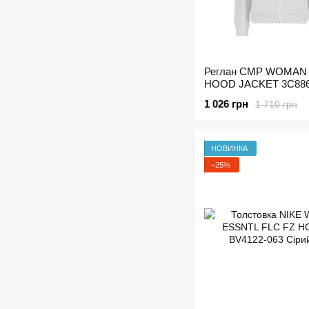
Реглан CMP WOMAN 
HOOD JACKET 3C886
A001 Білий
1 026 грн
1 710 грн
НОВИНКА
−25%