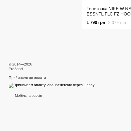
Толстовка NIKE W N
ESSNTL FLC FZ HOO
BV4122-063 Сірий
1 790 грн
2 379 грн
© 2014—2026
ProSport
Приймаємо до оплати
Мобільна версія