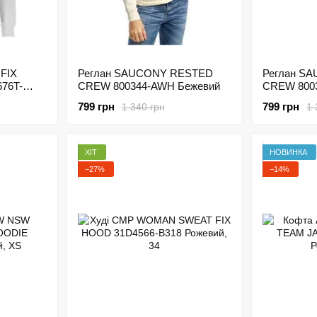
FIX
Реглан SAUCONY RESTED
Реглан S
76T-
CREW 800344-AWH Бежевий
CREW 8003
799 грн
799 грн
1 340 грн
1 
ХІТ
НОВИНКА
−27%
−14%