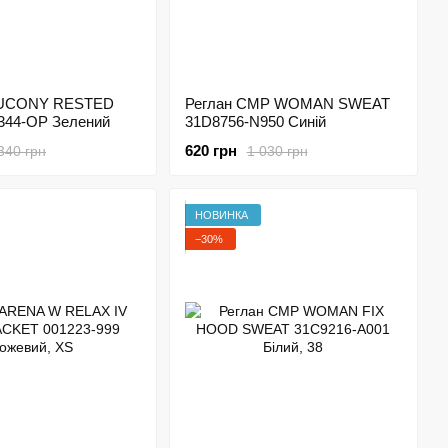
AUCONY RESTED
Реглан CMP WOMAN SWEAT
44-OP Зелений
31D8756-N950 Синій
620 грн
340 грн
1 030 грн
НОВИНКА
−30%