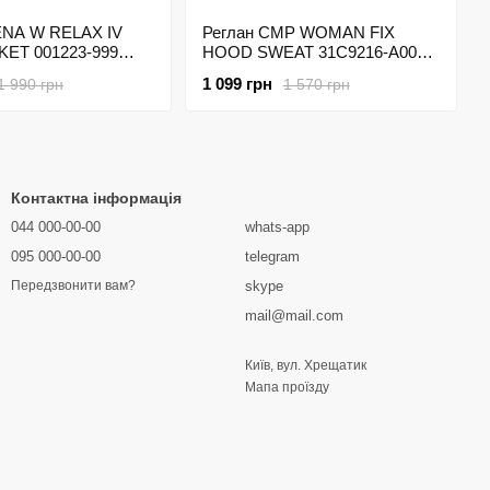
ENA W RELAX IV
Реглан CMP WOMAN FIX
ET 001223-999
HOOD SWEAT 31C9216-A001
Білий
1 099 грн
1 990 грн
1 570 грн
Контактна інформація
044 000-00-00
whats-app
095 000-00-00
telegram
skype
Передзвонити вам?
mail@mail.com
Київ, вул. Хрещатик
Мапа проїзду