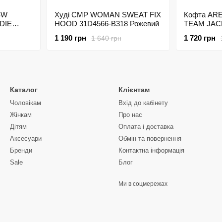
SW
Худі CMP WOMAN SWEAT FIX
Кофта AR
DIE
HOOD 31D4566-B318 Рожевий
TEAM JACK
Рожевий
1 190 грн
1 720 грн
1 640 грн
Каталог
Клієнтам
Чоловікам
Вхід до кабінету
Жінкам
Про нас
Дітям
Оплата і доставка
Аксесуари
Обмін та повернення
Бренди
Контактна інформація
Sale
Блог
Ми в соцмережах