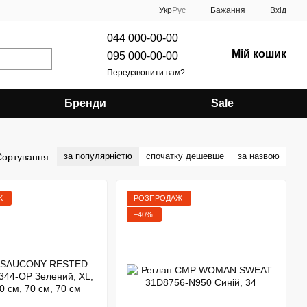
Укр
Рус
Бажання
Вхід
044 000-00-00
Мій кошик
095 000-00-00
Передзвонити вам?
Бренди
Sale
за популярністю
спочатку дешевше
за назвою
Сортування:
Ж
РОЗПРОДАЖ
−40%