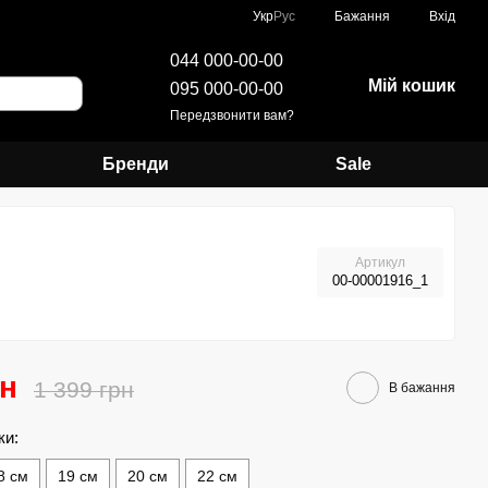
Укр
Рус
Бажання
Вхід
044 000-00-00
Мій кошик
095 000-00-00
Передзвонити вам?
Бренди
Sale
Артикул
00-00001916_1
рн
1 399 грн
В бажання
ки:
8 см
19 см
20 см
22 см