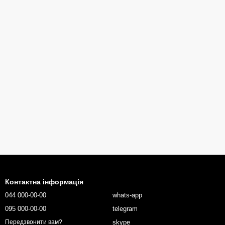
Контактна інформація
044 000-00-00
whats-app
095 000-00-00
telegram
skype
Передзвонити вам?