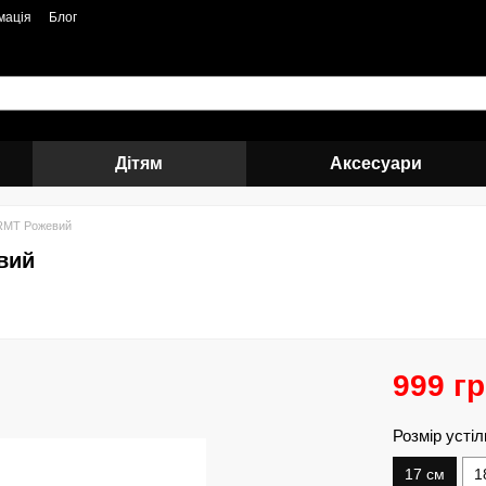
мація
Блог
Дітям
Аксесуари
RMT Рожевий
вий
999 г
Розмір устіл
17 см
1