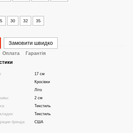
,5
30
32
35
Замовити швидко
Оплата
Гарантія
стики
и:
17 см
Кросівки
Літо
ошвы:
2 см
ха:
Текстиль
кладки:
Текстиль
трации бренда:
США