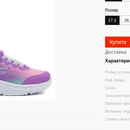
Розмір
27,5
28
Купити
Доставка
Характери
Розмір устілк
Вид товару:
Сезон:
Толщина под
Материал вер
Материал под
Страна регис