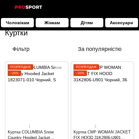
Чоловікам
Жінкам
Дітям
Аксесуари
Жінкам
Одяг
Куртки
Куртки
Фільтр
За популярністю
РОЗПРОДАЖ
РОЗПРОДАЖ
−26%
−20%
1
2
Куртка COLUMBIA Snow
Куртка CMP WOMAN JACKET
Country Hooded Jacket
FIX HOOD 31K2806-U901