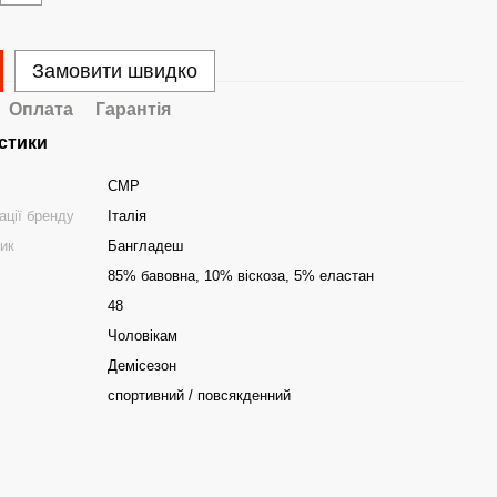
Замовити швидко
Оплата
Гарантія
стики
CMP
ації бренду
Італія
ник
Бангладеш
85% бавовна, 10% віскоза, 5% еластан
48
Чоловікам
Демісезон
спортивний / повсякденний