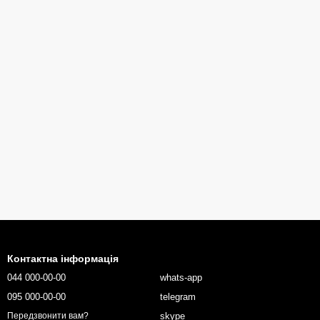
Контактна інформація
044 000-00-00
whats-app
095 000-00-00
telegram
skype
Передзвонити вам?