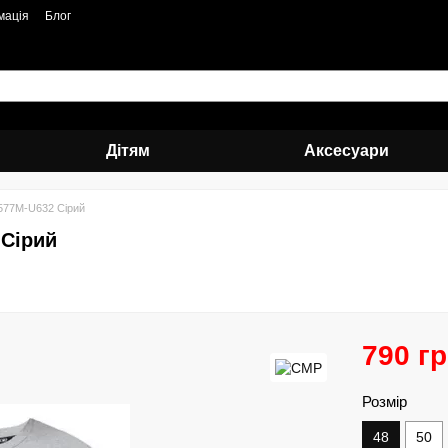
мація
Блог
Дітям
Аксесуари
77M-U632 Сірий
Сірий
790 г
Розмір
48
50