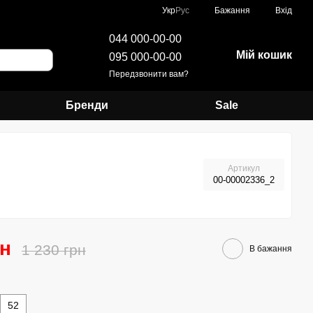
Укр
Рус
Бажання
Вхід
044 000-00-00
Мій кошик
095 000-00-00
Передзвонити вам?
Бренди
Sale
Артикул
00-00002336_2
рн
1 230 грн
В бажання
52