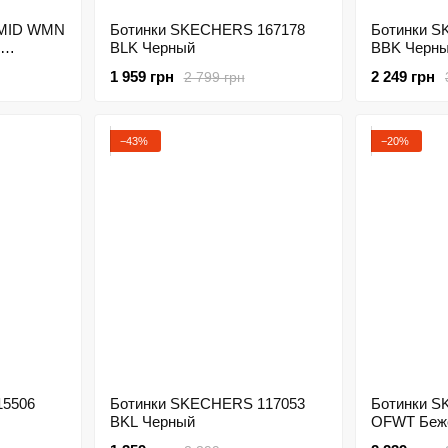
 MID WMN
Ботинки SKECHERS 167178
Ботинки S
BLK Черный
BBK Черн
й
1 959 грн
2 249 грн
2 799 грн
−43%
−20%
15506
Ботинки SKECHERS 117053
Ботинки S
BKL Черный
OFWT Беж