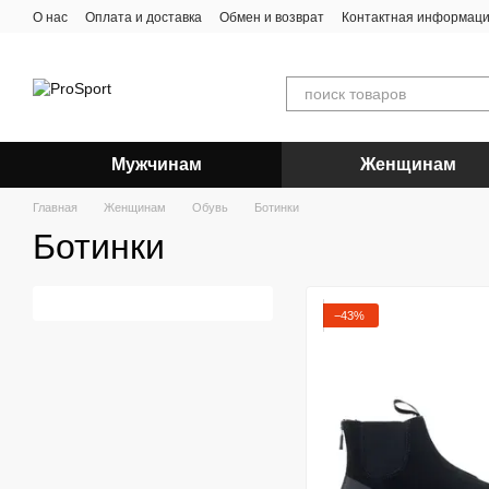
Перейти к основному контенту
О нас
Оплата и доставка
Обмен и возврат
Контактная информац
Мужчинам
Женщинам
Главная
Женщинам
Обувь
Ботинки
Ботинки
−43%