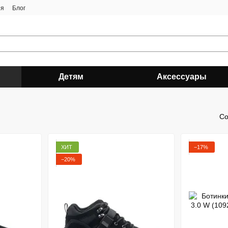
ия
Блог
Детям
Аксессуары
Со
ХИТ
−17%
−20%