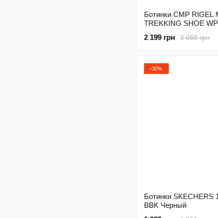
Ботинки CMP RIGEL
TREKKING SHOE WP
3Q12946-37UH Черны
2 199 грн
3 050 грн
−30%
Ботинки SKECHERS 
BBK Черный