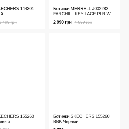
KECHERS 144301
Ботинки MERRELL J002282
ый
FARCHILL KEY LACE PLR WP
AC+ Черный
2 990 грн
3 499 грн
4 599 грн
KECHERS 155260
Ботинки SKECHERS 155260
евый
BBK Черный