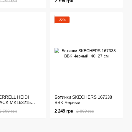
2 799 грн
2 799 грн
−22%
ERRELL HEIDI
Ботинки SKECHERS 167338
ACK MK163215
BBK Черный
2 249 грн
2 599 грн
2 899 грн