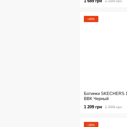
1 689 грн
2 399 грн
−40%
Ботинки SKECHERS 
BBK Черный
1 209 грн
1 999 грн
−30%