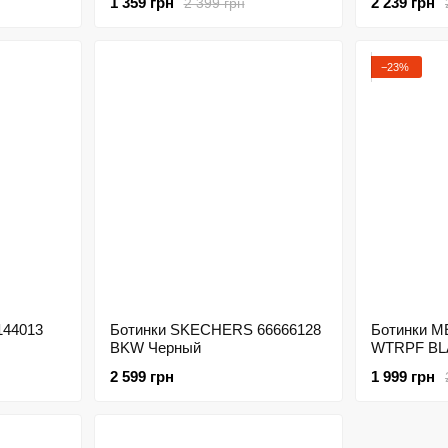
1 359 грн
2 239 грн
2 399 грн
−23%
144013
Ботинки SKECHERS 66666128
Ботинки M
BKW Черный
WTRPF BL
Черный
2 599 грн
1 999 грн