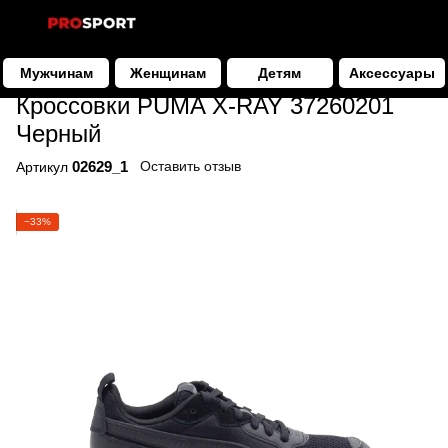
Мужчинам
Женщинам
Детям
Аксессуары
Мужчинам
Обувь
Кроссовки
Кроссовки PUMA
Кроссовки 
Кроссовки PUMA X-RAY 37260201
Черный
02629_1
Оставить отзыв
Артикул
−33%