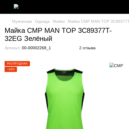
Мужчинам
Одежда
Майки
Майка CMP MAN TOP 3C89377T
Майка CMP MAN TOP 3C89377T-
32EG Зелёный
Артикул:
00-00002268_1
2 отзыва
РАСПРОДАЖА
−43%