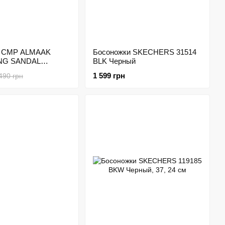
и CMP ALMAAK
Босоножки SKECHERS 31514
NG SANDAL
BLK Черный
6UE Серый
1 599 грн
490 грн