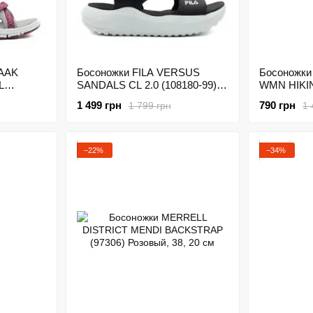
AAK
Босоножки FILA VERSUS
Босоножк
L
SANDALS CL 2.0 (108180-99)
WMN HIKI
ый
Черный
38Q9946-8
1 499 грн
790 грн
1 799 грн
1 
−22%
−34%