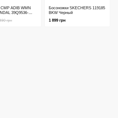
и CMP ADIB WMN
Босоножки SKECHERS 119185
NDAL 39Q9536-
BKW Черный
ый
1 899 грн
490 грн