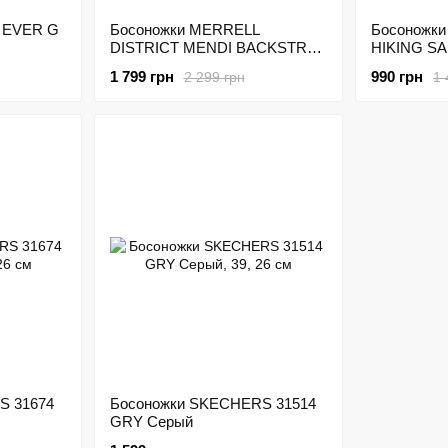
 EVER G
Босоножки MERRELL
Босоножк
DISTRICT MENDI BACKSTRAP
HIKING SA
(97306) Розовый
48UG Сер
1 799 грн
990 грн
2 299 грн
1 
S 31674
Босоножки SKECHERS 31514
GRY Серый