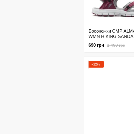
Босоножки CMP ALM
WMN HIKING SANDA
38Q9946-H916 Розов
690 грн
1 490 грн
−22%