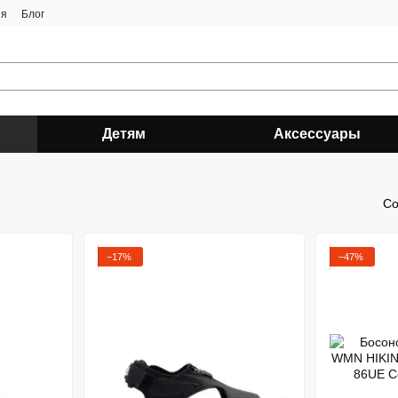
ия
Блог
Детям
Аксессуары
Со
−17%
−47%