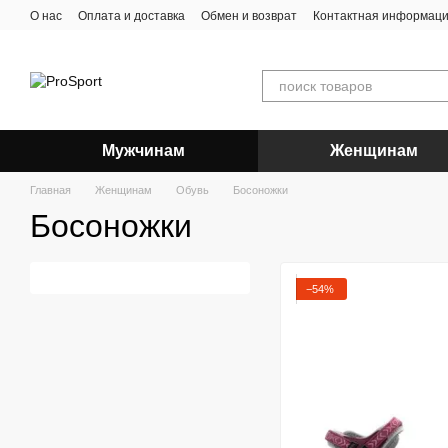
Перейти к основному контенту
О нас
Оплата и доставка
Обмен и возврат
Контактная информац
Мужчинам
Женщинам
Главная
Женщинам
Обувь
Босоножки
Босоножки
−54%