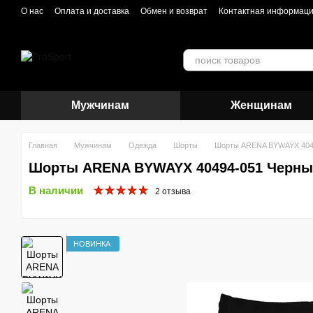
Перейти к основному контенту
О нас
Оплата и доставка
Обмен и возврат
Контактная информац
Мужчинам
Женщинам
Главная
Мужчинам
Одежда
Шорты
Шорты ARENA BYWAYX 404
Шорты ARENA BYWAYX 40494-051 Черн
В наличии
2 отзыва
НОВИНКА