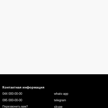
Контактная информация
044 000-00-00
whats-app
095 000-00-00
telegram
skype
Перезвонить вам?