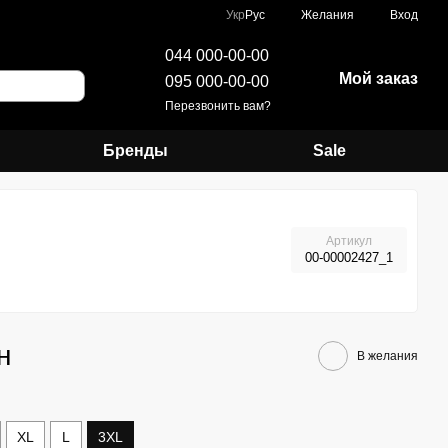
Укр
Рус
Желания
Вход
044 000-00-00
Мой заказ
095 000-00-00
Перезвонить вам?
Бренды
Sale
Артикул
00-00002427_1
н
В желания
XL
L
3XL