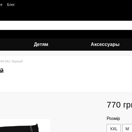
ия
Блог
Детям
Аксессуары
94-051 Черный
ый
770 гр
Розмір
XXL
M