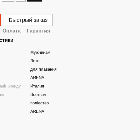
Быстрый заказ
Оплата
Гарантия
стики
Мужчинам
Лето
для плавания
ARENA
ації бренду
Италия
ник
Вьетнам
поліестер
ARENA