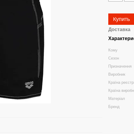
Купить
Доставка
Характери
Кому
Сезон
Призначення
Виробник
Країна реєстр
Країна вироб
Матеріал
Бренд