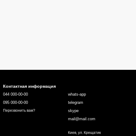
Контактная информация
044 000-00-00
whats-app
095 000-00-00
telegram
skype
Перезвонить вам?
mail@mail.com
Киев, ул. Крещатик