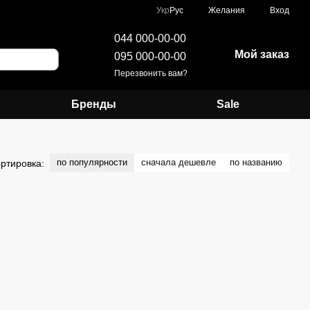
Укр
Рус
Желания
Вход
044 000-00-00
Мой заказ
095 000-00-00
Перезвонить вам?
Бренды
Sale
по популярности
сначала дешевле
по названию
ртировка: