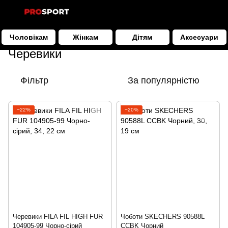
Чоловікам
Жінкам
Дітям
Аксесуари
Дітям
Взуття
Черевики
Черевики
Фільтр
За популярністю
−22%
−20%
Черевики FILA FIL HIGH FUR
Чоботи SKECHERS 90588L
104905-99 Чорно-сірий
CCBK Чорний