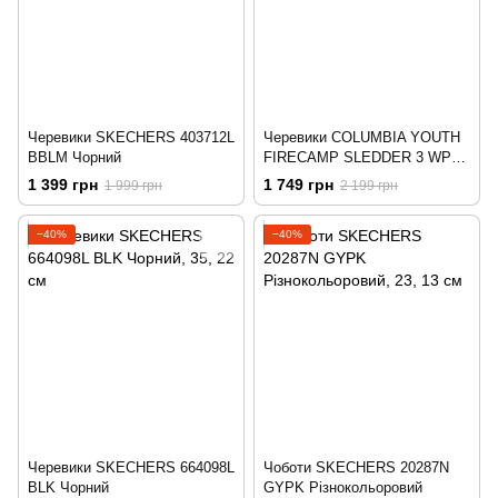
Черевики SKECHERS 403712L
Черевики COLUMBIA YOUTH
BBLM Чорний
FIRECAMP SLEDDER 3 WP
1862901-089 Темно-сірий
1 399 грн
1 749 грн
1 999 грн
2 199 грн
−40%
−40%
Черевики SKECHERS 664098L
Чоботи SKECHERS 20287N
BLK Чорний
GYPK Різнокольоровий