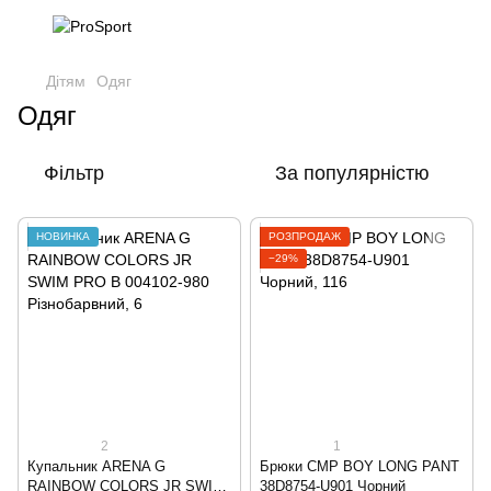
Дітям
Одяг
Одяг
Фільтр
За популярністю
НОВИНКА
РОЗПРОДАЖ
−29%
2
1
Купальник ARENA G
Брюки CMP BOY LONG PANT
RAINBOW COLORS JR SWIM
38D8754-U901 Чорний