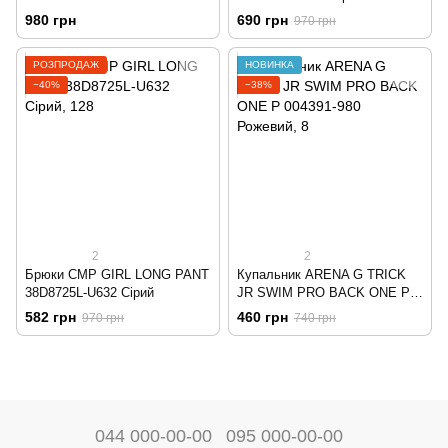
PRO B 004102-980
980 грн
690 грн
970 грн
Різнобарвний
РОЗПРОДАЖ
НОВИНКА
−40%
−38%
2
2
Брюки CMP GIRL LONG PANT
Купальник ARENA G TRICK
38D8725L-U632 Сірий
JR SWIM PRO BACK ONE P
004391-980 Рожевий
582 грн
460 грн
970 грн
740 грн
044 000-00-00
095 000-00-00