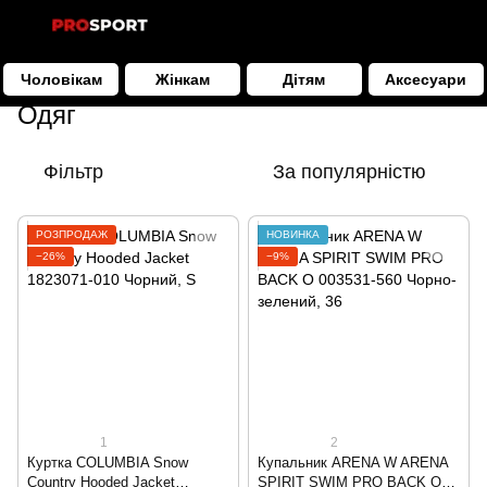
Чоловікам
Жінкам
Дітям
Аксесуари
Жінкам
Одяг
Одяг
Фільтр
За популярністю
РОЗПРОДАЖ
НОВИНКА
−26%
−9%
1
2
Куртка COLUMBIA Snow
Купальник ARENA W ARENA
Country Hooded Jacket
SPIRIT SWIM PRO BACK O