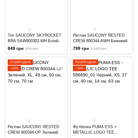
2
2
Топ SAUCONY SKYROCKET
Реглан SAUCONY RESTED
BRA SAW800302-WH Білий
CREW 800344-AWH Бежевий
849 грн
799 грн
990 грн
1 340 грн
РОЗПРОДАЖ
РОЗПРОДАЖ
−40%
−39%
2
2
Реглан SAUCONY RESTED
Футболка PUMA ESS +
CREW 800344-OP Зелений
METALLIC LOGO TEE
586890_01 Чорний