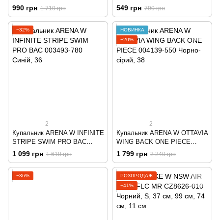
Чорний
990 грн
549 грн
1 710 грн
790 грн
−32%
НОВИНКА
−20%
2
2
Купальник ARENA W INFINITE
Купальник ARENA W OTTAVIA
STRIPE SWIM PRO BAC
WING BACK ONE PIECE
003493-780 Синій
004139-550 Чорно-сірий
1 099 грн
1 799 грн
1 610 грн
2 240 грн
−36%
РОЗПРОДАЖ
−41%