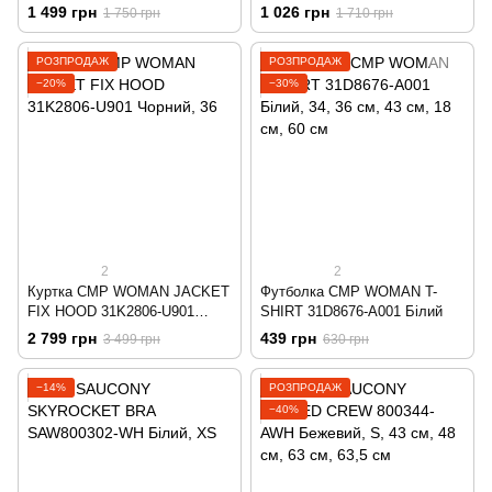
003552-503 Різнобарвний
A001 Білий
1 499 грн
1 026 грн
1 750 грн
1 710 грн
РОЗПРОДАЖ
РОЗПРОДАЖ
−20%
−30%
2
2
Куртка CMP WOMAN JACKET
Футболка CMP WOMAN T-
FIX HOOD 31K2806-U901
SHIRT 31D8676-A001 Білий
Чорний
2 799 грн
439 грн
3 499 грн
630 грн
−14%
РОЗПРОДАЖ
−40%