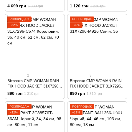
1823071-010 Чорний
003531-560 Чорно-зелений
4 699 грн
1 120 грн
6 339 грн
1 230 грн
РОЗПРОДАЖ
РОЗПРОДАЖ
−32%
−32%
2
3
Вітровка CMP WOMAN RAIN
Вітровка CMP WOMAN RAIN
FIX HOOD JACKET 31X7296-
FIX HOOD JACKET 31X7296-
C574 Кораловий
M926 Синій
890 грн
890 грн
1 310 грн
1 310 грн
РОЗПРОДАЖ
РОЗПРОДАЖ
−32%
−18%