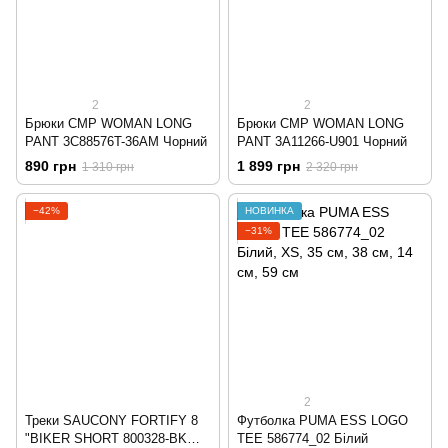
2
2
Брюки CMP WOMAN LONG
Брюки CMP WOMAN LONG
PANT 3C88576T-36AM Чорний
PANT 3A11266-U901 Чорний
890 грн
1 899 грн
1 310 грн
2 320 грн
−42%
НОВИНКА
−31%
2
Треки SAUCONY FORTIFY 8
Футболка PUMA ESS LOGO
"BIKER SHORT 800328-BK
TEE 586774_02 Білий