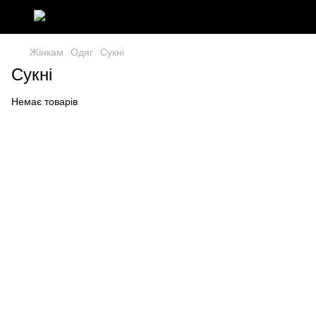
Жінкам
Одяг
Сукні
Сукні
Немає товарів