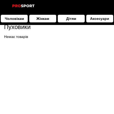
Чоловікам
Жінкам
Дітям
Аксесуари
Чоловікам
Одяг
Пуховики
Пуховики
Немає товарів