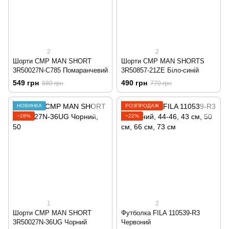
2
2
Шорти CMP MAN SHORT
Шорти CMP MAN SHORTS
3R50027N-C785 Помаранчевий
3R50857-21ZE Біло-синій
549 грн
490 грн
680 грн
770 грн
НОВИНКА
РОЗПРОДАЖ
−28%
−22%
1
2
Шорти CMP MAN SHORT
Футболка FILA 110539-R3
3R50027N-36UG Чорний
Червоний