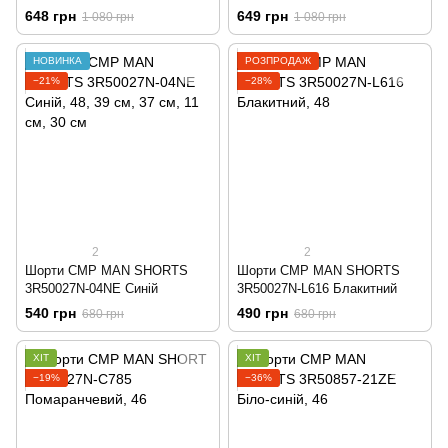
648 грн
649 грн
1 080 грн
1 080 грн
НОВИНКА
РОЗПРОДАЖ
−21%
−28%
2
2
Шорти CMP MAN SHORTS
Шорти CMP MAN SHORTS
3R50027N-04NE Синій
3R50027N-L616 Блакитний
540 грн
490 грн
680 грн
680 грн
ХІТ
ХІТ
−19%
−36%