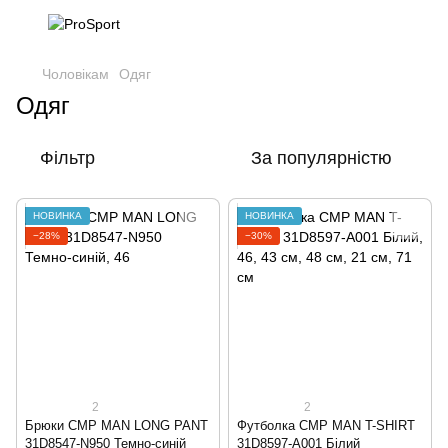
Чоловікам
Одяг
Одяг
Фільтр
За популярністю
НОВИНКА
НОВИНКА
−28%
−30%
2
2
Брюки CMP MAN LONG PANT
Футболка CMP MAN T-SHIRT
31D8547-N950 Темно-синій
31D8597-A001 Білий