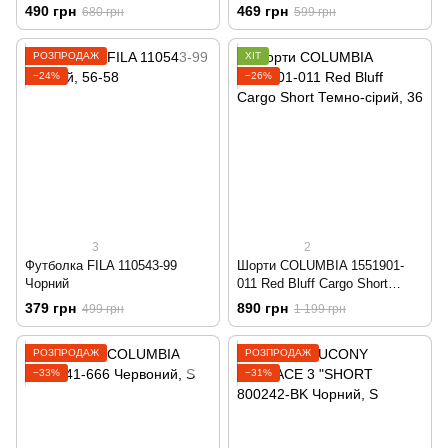
490 грн
469 грн
680 грн
599 грн
РОЗПРОДАЖ
ХІТ
−24%
−26%
3
2
Футболка FILA 110543-99
Шорти COLUMBIA 1551901-
Чорний
011 Red Bluff Cargo Short
Темно-сірий
379 грн
890 грн
499 грн
1 199 грн
РОЗПРОДАЖ
РОЗПРОДАЖ
−33%
−31%