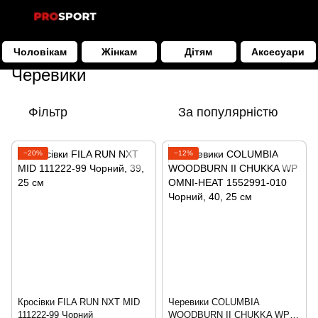
Чоловікам
Жінкам
Дітям
Аксесуари
Чоловікам
Взуття
Черевики
Черевики
Фільтр
За популярністю
−20%
−12%
Кросівки FILA RUN NXT MID
Черевики COLUMBIA
111222-99 Чорний
WOODBURN II CHUKKA WP