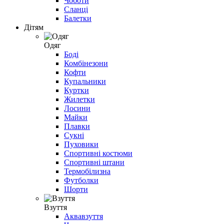
Чоботи
Сланці
Балетки
Дітям
Одяг
Боді
Комбінезони
Кофти
Купальники
Куртки
Жилетки
Лосини
Майки
Плавки
Сукні
Пуховики
Спортивні костюми
Спортивні штани
Термобілизна
Футболки
Шорти
Взуття
Аквавзуття