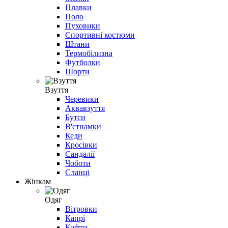
Плавки
Поло
Пуховики
Спортивні костюми
Штани
Термобілизна
Футболки
Шорти
Взуття
Черевики
Аквавзуття
Бутси
В'єтнамки
Кеди
Кросівки
Сандалії
Чоботи
Сланці
Жінкам
Одяг
Вітровки
Капрі
Кофти