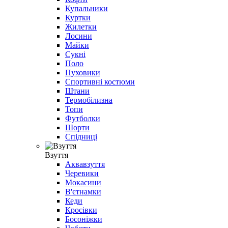
Купальники
Куртки
Жилетки
Лосини
Майки
Сукні
Поло
Пуховики
Спортивні костюми
Штани
Термобілизна
Топи
Футболки
Шорти
Спідниці
Взуття
Аквавзуття
Черевики
Мокасини
В'єтнамки
Кеди
Кросівки
Босоніжки