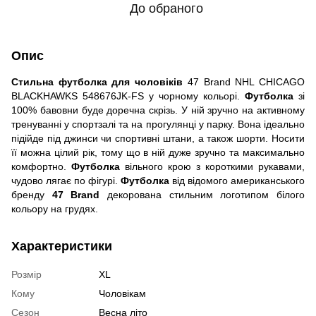
До обраного
Опис
Стильна футболка для чоловіків
47 Brand NHL CHICAGO
BLACKHAWKS 548676JK-FS у чорному кольорі.
Футболка
зі
100% бавовни буде доречна скрізь. У ній зручно на активному
тренуванні у спортзалі та на прогулянці у парку. Вона ідеально
підійде під джинси чи спортивні штани, а також шорти. Носити
її можна цілий рік, тому що в ній дуже зручно та максимально
комфортно.
Футболка
вільного крою з короткими рукавами,
чудово лягає по фігурі.
Футболка
від відомого американського
бренду
47 Brand
декорована стильним логотипом білого
кольору на грудях.
Характеристики
Розмір
XL
Кому
Чоловікам
Сезон
Весна літо