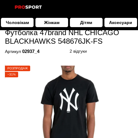
Чоловікам
Жінкам
Дітям
Аксесуари
Чоловікам
Одяг
Футболки
Футболка 47brand NHL CHICA
Футболка 47brand NHL CHICAGO
BLACKHAWKS 548676JK-FS
02937_4
2 відгуки
Артикул
РОЗПРОДАЖ
−31%