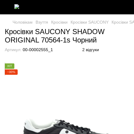
Чоловікам
Взуття
Кросівки
Кросівки SAUCONY
Кросівки 
Кросівки SAUCONY SHADOW
ORIGINAL 70564-1s Чорний
Артикул:
00-00002555_1
2 відгуки
ХІТ
−30%