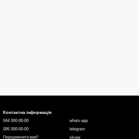
Контактна інформація
044 000-00-00
whats-app
095 000-00-00
telegram
skype
Передзвонити вам?