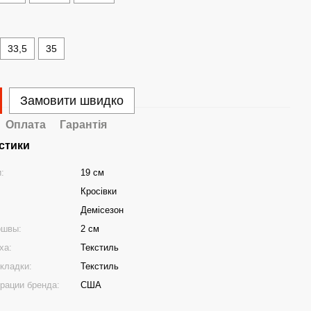
33,5
35
Замовити швидко
Оплата
Гарантія
стики
и:
19 см
Кросівки
Демісезон
ошвы:
2 см
ха:
Текстиль
кладки:
Текстиль
трации бренда:
США