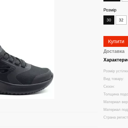
Розмір
30
32
Купити
Доставка
Характери
Розмір устілк
Вид товару:
Сезон:
Толщина под
Материал вер
Материал под
Страна регис