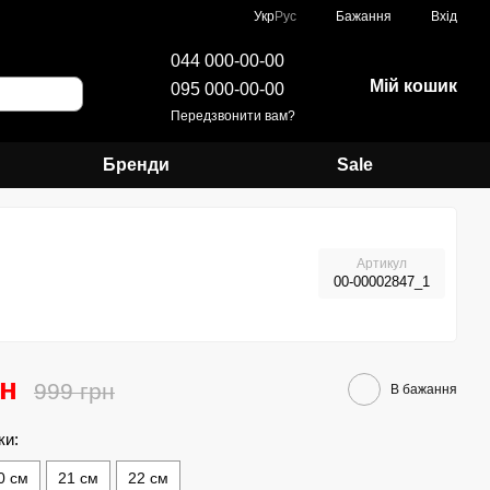
Укр
Рус
Бажання
Вхід
044 000-00-00
Мій кошик
095 000-00-00
Передзвонити вам?
Бренди
Sale
Артикул
00-00002847_1
рн
999 грн
В бажання
ки:
0 см
21 см
22 см