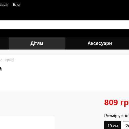
мація
Блог
Дітям
Аксесуари
BK Чорний
й
809 г
Розмір устіл
19 см
2