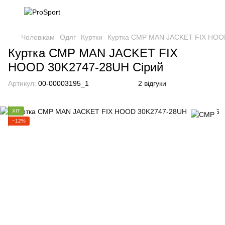
Чоловікам
Одяг
Куртки
Куртка CMP MAN JACKET FIX HOO
Куртка CMP MAN JACKET FIX
HOOD 30K2747-28UH Сірий
Артикул:
00-00003195_1
2 відгуки
ХІТ
−12%