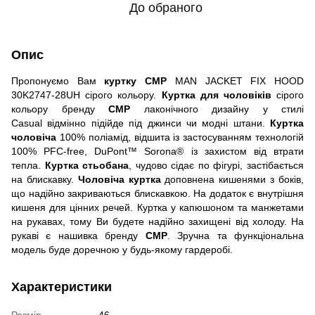
До обраного
Опис
Пропонуємо Вам
куртку CMP
MAN JACKET FIX HOOD
30K2747-28UH сірого кольору.
Куртка для чоловіків
сірого
кольору бренду
CMP
лаконічного дизайну у стилі
Casual відмінно підійде під джинси чи модні штани.
Куртка
чоловіча
100% поліамід, відшита із застосуванням технологій
100% PFC-free, DuPont™ Sorona® із захистом від втрати
тепла.
Куртка стьобана
, чудово сідає по фігурі, застібається
на блискавку.
Чоловіча куртка
доповнена кишенями з боків,
що надійно закриваються блискавкою. На додаток є внутрішня
кишеня для цінних речей. Куртка у капюшоном та манжетами
на рукавах, тому Ви будете надійно захищені від холоду. На
рукаві є нашивка бренду
CMP
. Зручна та функціональна
модель буде доречною у будь-якому гардеробі.
Характеристики
Розмір
46