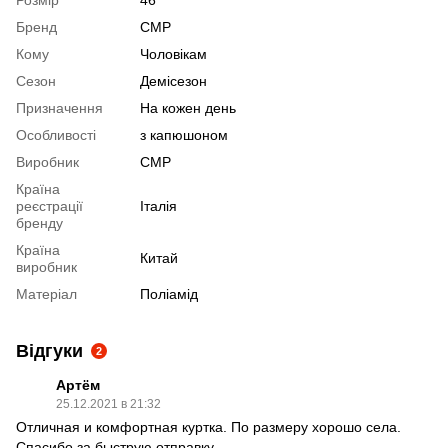
Бренд
CMP
Кому
Чоловікам
Сезон
Демісезон
Призначення
На кожен день
Особливості
з капюшоном
Виробник
CMP
Країна
реєстрації
Італія
бренду
Країна
Китай
виробник
Матеріал
Поліамід
Відгуки
2
Артём
25.12.2021 в 21:32
Отличная и комфортная куртка. По размеру хорошо села.
Спасибо за быструю отправку.