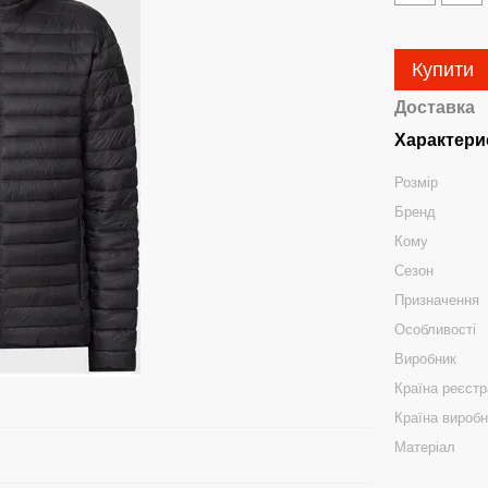
Купити
Доставка
Характери
Розмір
Бренд
Кому
Сезон
Призначення
Особливості
Виробник
Країна реєстр
Країна вироб
Матеріал