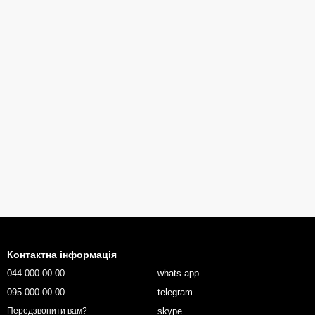
Контактна інформація
044 000-00-00
whats-app
095 000-00-00
telegram
skype
Передзвонити вам?