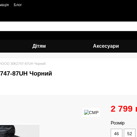
мація
Блог
Дітям
Аксесуари
 HOOD 30K2747-87UH Чорний
747-87UH Чорний
2 799 
Розмір
46
52