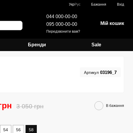
Укр
Рус
Бажання
Вхід
044 000-00-00
Мій кошик
095 000-00-00
Передзвонити вам?
Бренди
Sale
03196_7
Артикул
грн
3 050 грн
В бажання
54
56
58