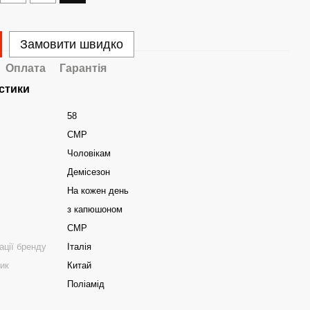
Замовити швидко
Оплата
Гарантія
стики
58
CMP
Чоловікам
Демісезон
На кожен день
з капюшоном
CMP
ації бренду
Італія
ник
Китай
Поліамід