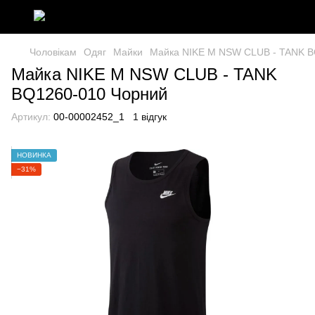
Чоловікам
Одяг
Майки
Майка NIKE M NSW CLUB - TANK B
Майка NIKE M NSW CLUB - TANK
BQ1260-010 Чорний
Артикул:
00-00002452_1
1 відгук
НОВИНКА
−31%