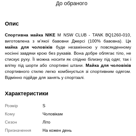
До обраного
Опис
Спортивна майка NIKE
M NSW CLUB - TANK BQ1260-010,
виготовлена з м'якої бавовни Джерсі (100% бавовна). Ця
майка для чоловіків
буде незамінною у повсякденному
носінні завдяки крою без рукавів. Вона добре облягає тіло, не
стискує руху. Її можна носити як спідню білизну під одяг, так і
влітку під шорти або спортивні штани.
Майка для чоловіків
спортивного стилю легко комбінується зі спортивним одягом.
Відмінно підійде для занять у спортзалі.
Характеристики
Розмір
S
Кому
Чоловікам
Сезон
Літо
Призначення
На кожен день