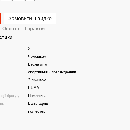
Замовити швидко
Оплата
Гарантія
стики
S
Чоловікам
Весна літо
спортивний / повсякденний
З принтом
PUMA
ації бренду
Німеччина
ник
Бангладеш
поліестер