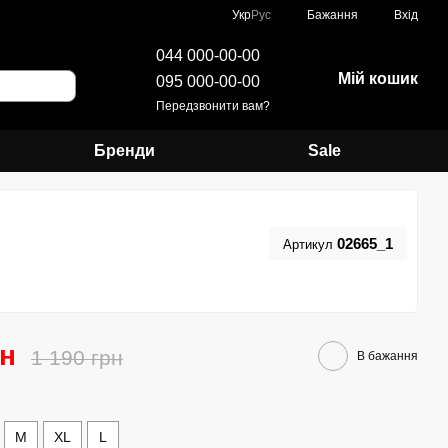
Укр
Рус
Бажання
Вхід
044 000-00-00
Мій кошик
095 000-00-00
Передзвонити вам?
Бренди
Sale
02665_1
Артикул
рн
1 190 грн
В бажання
M
XL
L