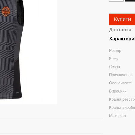
Купити
Доставка
Характери
Розмір
Кому
Сезон
Призначення
Особливості
Виробник
Країна реєстр
Країна вироб
Матеріал