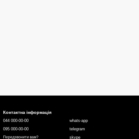
Контактна інформація
044 000-00-00
whats-app
095 000-00-00
telegram
skype
Передзвонити вам?