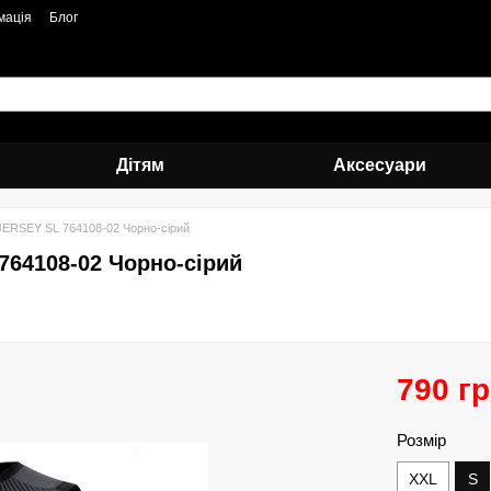
мація
Блог
Дітям
Аксесуари
ERSEY SL 764108-02 Чорно-сірий
64108-02 Чорно-сірий
790 г
Розмір
XXL
S