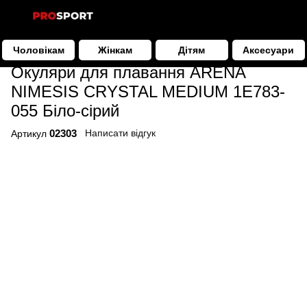
Чоловікам
Жінкам
Дітям
Аксесуари
Аксесуари
Окуляри та маски для плавання
Окуляри для п
Окуляри для плавання ARENA
NIMESIS CRYSTAL MEDIUM 1E783-
055 Біло-сірий
02303
Написати відгук
Артикул