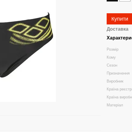
Купити
Доставка
Характери
Розмір
Кому
Сезон
Призначення
Виробник
Країна реєстр
Країна вироб
Матеріал