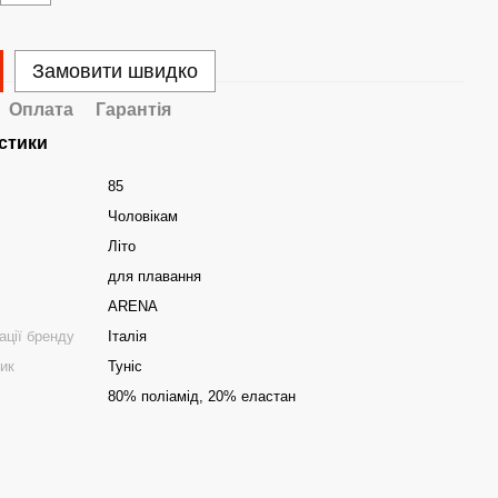
Замовити швидко
Оплата
Гарантія
стики
85
Чоловікам
Літо
для плавання
ARENA
ації бренду
Італія
ник
Туніс
80% поліамід, 20% еластан