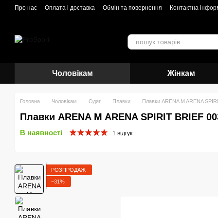
Перейти до основного контенту
Про нас
Оплата і доставка
Обмін та повернення
Контактна інфор
Чоловікам
Жінкам
Головна
Чоловікам
Одяг
Плавки
Плавки ARENA M ARENA SPIRI
Плавки ARENA M ARENA SPIRIT BRIEF 00
В наявності
1 відгук
РОЗПРОДАЖ
−31%