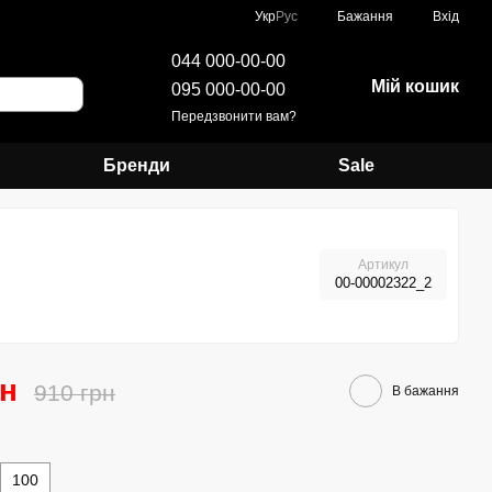
Укр
Рус
Бажання
Вхід
044 000-00-00
Мій кошик
095 000-00-00
Передзвонити вам?
Бренди
Sale
Артикул
00-00002322_2
рн
910 грн
В бажання
100