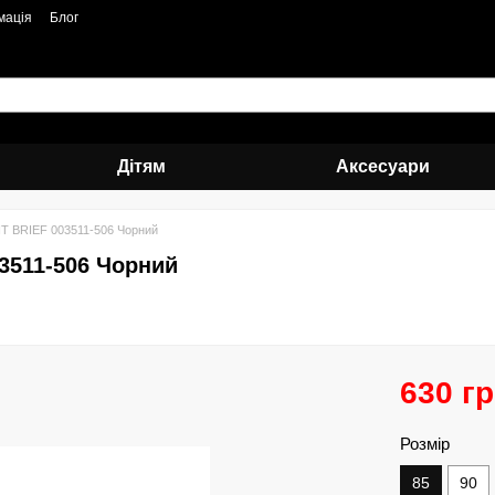
мація
Блог
Дітям
Аксесуари
T BRIEF 003511-506 Чорний
3511-506 Чорний
630 г
Розмір
85
90