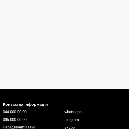
Контактна інформація
044 000-00-00
whats-app
095 000-00-00
telegram
skype
Передзвонити вам?