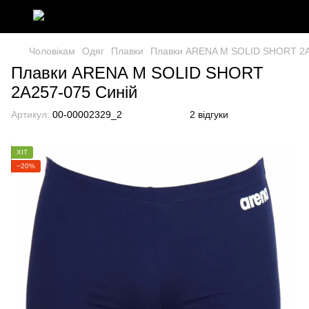
Чоловікам
Одяг
Плавки
Плавки ARENA M SOLID SHORT 2A
Плавки ARENA M SOLID SHORT
2A257-075 Синій
Артикул:
00-00002329_2
2 відгуки
ХІТ
−20%