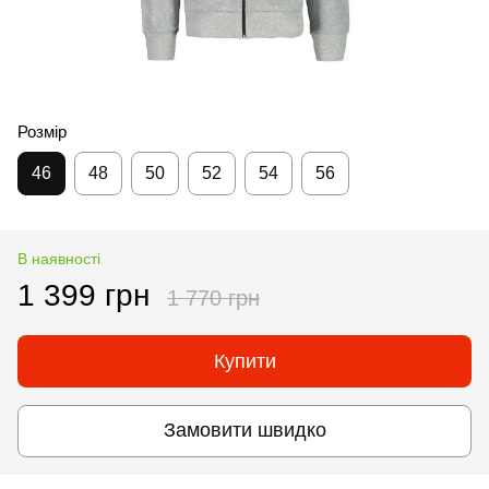
Розмір
46
48
50
52
54
56
В наявності
1 399 грн
1 770 грн
Купити
Замовити швидко