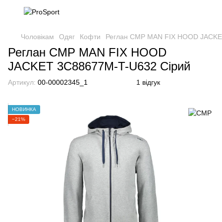
Чоловікам
Одяг
Кофти
Реглан CMP MAN FIX HOOD JACKE
Реглан CMP MAN FIX HOOD
JACKET 3C88677M-T-U632 Сірий
Артикул:
00-00002345_1
1 відгук
НОВИНКА
−21%