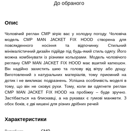
До обраного
Опис
Чоловічий реглан CMP зігріє вас у холодну погоду. Чоловіча
модель CMP MAN JACKET FIX HOOD створена для
повсякденного носіння та відпочинку. Стильний
мінімалістичний дизайн підійде під будь-який стиль одягу. Його
можна комбінувати із різними кольорами. Модель чоловічого
реглану CMP MAN JACKET FIX HOOD має вшитий капюшон.
Він надійно захистить шию та голову від вітру або дощу.
Виготовлений з натуральних матеріалів, тому приємний на
дотик і не викликає подразнень. Успішна особливість моделі в
тому, що він не сковує рухи. Тому, коли ви одягнете реглан
CMP MAN JACKET FIX HOOD на пробіжку – буде зручно.
Застібається на блискавці, а на рукавах є гумові манжети. З
обох боків, є дві кишені для різних дрібних речей
Характеристики
Виробник
CMP