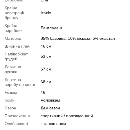
Країна
реєстрації
Італія
бренду
Країна
Бангладеш
виробник
Матеріал
85% бавовна, 10% віскоза, 5% еластан
Ширина плеч
46 см
Напівобхват
53 см
грудей
Довжина
67 см
рукава
Довжина
68 см
виробу по спині
Розмір
46
Кому
Чоловікам
Сезон
Демісезон
Призначення
спортивний / повсякденний
Особливості
з капюшоном