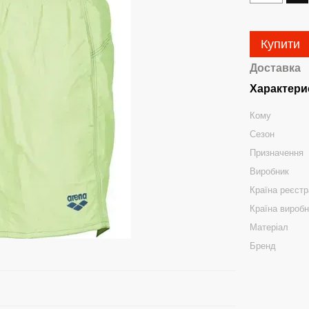
Купити
Доставка
Характери
Кому
Сезон
Призначення
Виробник
Країна реєстр
Країна вироб
Матеріал
Бренд