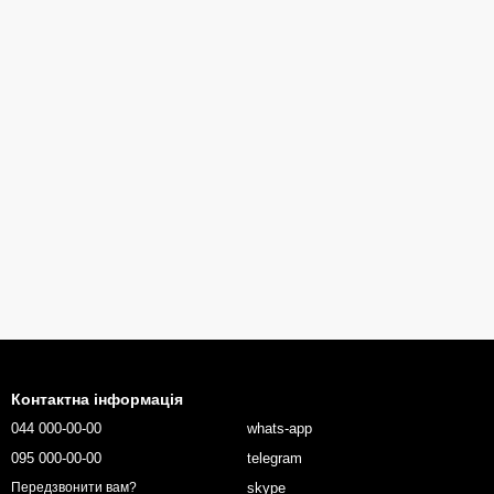
Контактна інформація
044 000-00-00
whats-app
095 000-00-00
telegram
skype
Передзвонити вам?