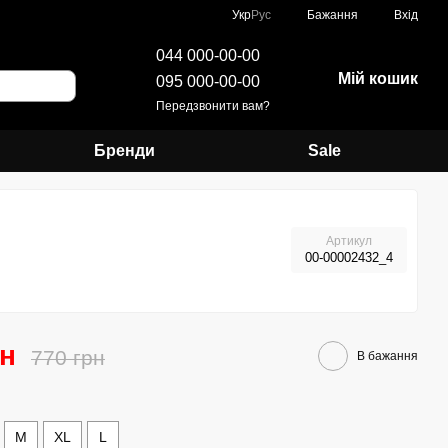
Укр
Рус
Бажання
Вхід
044 000-00-00
Мій кошик
095 000-00-00
Передзвонити вам?
Бренди
Sale
Артикул
00-00002432_4
рн
770 грн
В бажання
M
XL
L