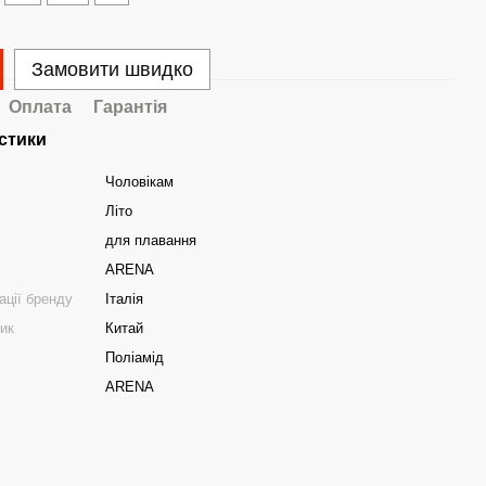
Замовити швидко
Оплата
Гарантія
стики
Чоловікам
Літо
для плавання
ARENA
ації бренду
Італія
ник
Китай
Поліамід
ARENA