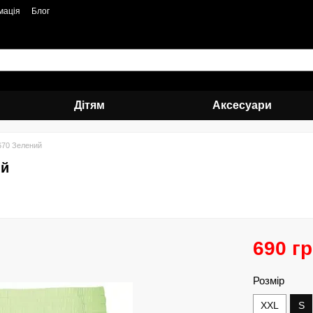
мація
Блог
Дітям
Аксесуари
70 Зелений
ий
690 г
Розмір
XXL
S