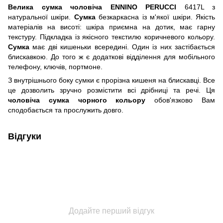
Велика сумка чоловіча ENNINO PERUCCI
6417L з
натуральної шкіри.
Сумка
безкаркасна із м'якої шкіри. Якість
матеріалів на висоті: шкіра приємна на дотик, має гарну
текстуру. Підкладка із якісного текстилю коричневого кольору.
Сумка
має дві кишеньки всередині. Один із них застібається
блискавкою. До того ж є додаткові відділення для мобільного
телефону, ключів, портмоне.
З внутрішнього боку сумки є прорізна кишеня на блискавці. Все
це дозволить зручно розмістити всі дрібниці та речі. Ця
чоловіча сумка чорного кольору
обов'язково Вам
сподобається та прослужить довго.
Відгуки
Додайте перший відгук