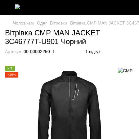
Чоловікам
Одяг
Вітровки
Вітрівка CMP MAN JACKET 3C46
Вітрівка CMP MAN JACKET
3C46777T-U901 Чорний
Артикул:
00-00002250_1
1 відгук
ХІТ
−26%