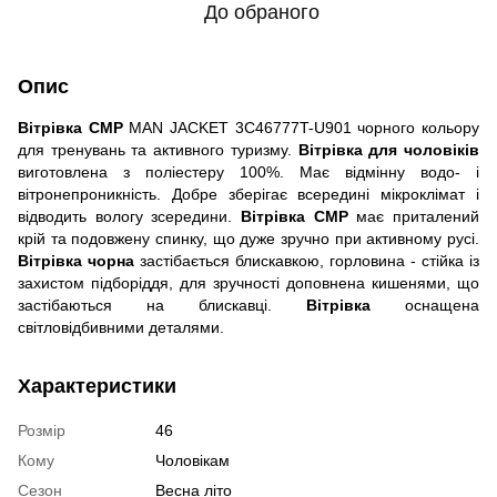
До обраного
Опис
Вітрівка CMP
MAN JACKET 3C46777T-U901 чорного кольору
для тренувань та активного туризму.
Вітрівка для чоловіків
виготовлена з поліестеру 100%. Має відмінну водо- і
вітронепроникність. Добре зберігає всередині мікроклімат і
відводить вологу зсередини.
Вітрівка CMP
має приталений
крій та подовжену спинку, що дуже зручно при активному русі.
Вітрівка чорна
застібається блискавкою, горловина - стійка із
захистом підборіддя, для зручності доповнена кишенями, що
застібаються на блискавці.
Вітрівка
оснащена
світловідбивними деталями.
Характеристики
Розмір
46
Кому
Чоловікам
Сезон
Весна літо