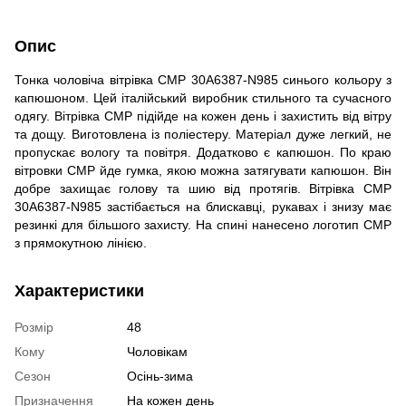
Опис
Тонка чоловіча вітрівка CMP 30A6387-N985 синього кольору з
капюшоном. Цей італійський виробник стильного та сучасного
одягу. Вітрівка CMP підійде на кожен день і захистить від вітру
та дощу. Виготовлена ​​із поліестеру. Матеріал дуже легкий, не
пропускає вологу та повітря. Додатково є капюшон. По краю
вітровки CMP йде гумка, якою можна затягувати капюшон. Він
добре захищає голову та шию від протягів. Вітрівка CMP
30A6387-N985 застібається на блискавці, рукавах і знизу має
резинкі для більшого захисту. На спині нанесено логотип CMP
з прямокутною лінією.
Характеристики
Розмір
48
Кому
Чоловікам
Сезон
Осінь-зима
Призначення
На кожен день