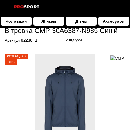
Чоловікам
Жінкам
Дітям
Аксесуари
Чоловікам
Одяг
Вітровки
Вітровка CMP 30A6387-N985 Син
Вітровка CMP 30A6387-N985 Синій
02238_1
2 відгуки
Артикул
РОЗПРОДАЖ
−40%