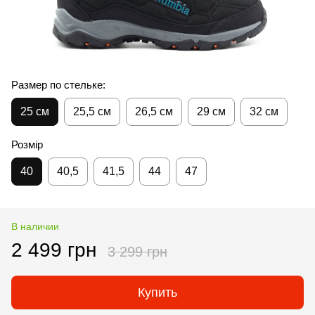
Размер по стельке:
25 см
25,5 см
26,5 см
29 см
32 см
Розмір
40
40,5
41,5
44
47
В наличии
2 499 грн
3 299 грн
Купить