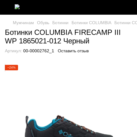
Мужчинам
Обувь
Ботинки
Ботинки COLUMBIA
Ботинки C
Ботинки COLUMBIA FIRECAMP III
WP 1865021-012 Черный
Артикул:
00-00002762_1
Оставить отзыв
−24%