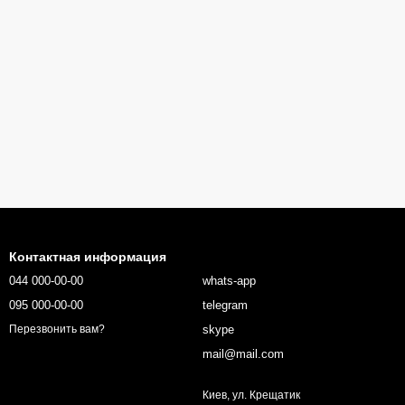
Контактная информация
044 000-00-00
whats-app
095 000-00-00
telegram
skype
Перезвонить вам?
mail@mail.com
Киев, ул. Крещатик