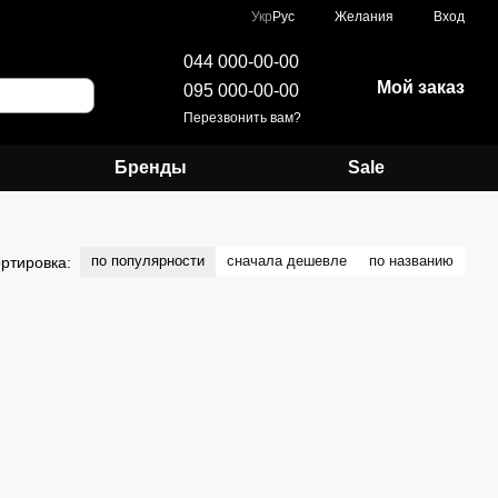
Укр
Рус
Желания
Вход
044 000-00-00
Мой заказ
095 000-00-00
Перезвонить вам?
Бренды
Sale
по популярности
сначала дешевле
по названию
ртировка: