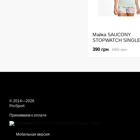
Майка SAUCONY
STOPWATCH SINGL
800290-OP Зелёный
390 грн
680 грн
© 2014—2026
ProSport
Принимаем к оплате
Мобильная версия