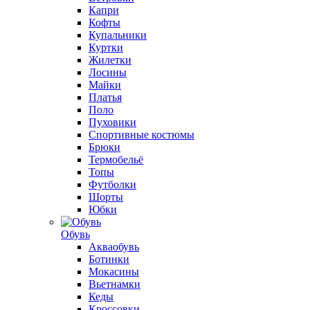
Капри
Кофты
Купальники
Куртки
Жилетки
Лосины
Майки
Платья
Поло
Пуховики
Спортивные костюмы
Брюки
Термобельё
Топы
Футболки
Шорты
Юбки
Обувь
Акваобувь
Ботинки
Мокасины
Вьетнамки
Кеды
Кроссовки