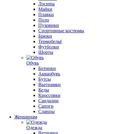
Лосины
Майки
Плавки
Поло
Пуховики
Спортивные костюмы
Брюки
Термобельё
Футболки
Шорты
Обувь
Ботинки
Акваобувь
Бутсы
Вьетнамки
Кеды
Кроссовки
Сандалии
Сапоги
Сланцы
Женщинам
Одежда
Ветровки