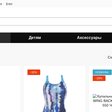
ия
Блог
Детям
Аксессуары
Со
−32%
НОВИНКА
−20%