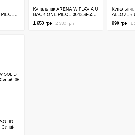
Купальник ARENA W FLAVIA U
Купальни
 PIECES
BACK ONE PIECE 004258-550
ALLOVER 
тный
Разноцветный
004166-10
1 650 грн
990 грн
2 380 грн
1 
 SOLID
 Синий