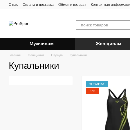
Перейти к основному контенту
О нас
Оплата и доставка
Обмен и возврат
Контактная информац
Мужчинам
Женщинам
Главная
Женщинам
Одежда
Купальники
Купальники
НОВИНКА
−9%