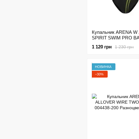
Купальник ARENA W
SPIRIT SWIM PRO B
003531-560 Черно-зе
1 120 грн
1 230 грн
НОВИНКА
−30%