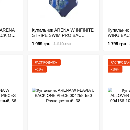
 ARENA
Купальник ARENA W INFINITE
Купальник
ACK O
STRIPE SWIM PRO BAC
WING BAC
леный
003493-780 Синий
004139-55
1 099 грн
1 799 грн
1 610 грн
РАСПРОДАЖА
РАСПРОДА
−31%
−19%