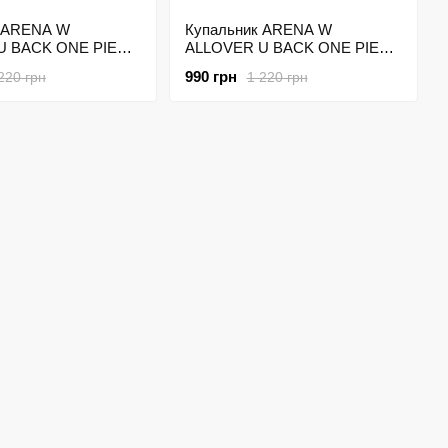
к ARENA W
Купальник ARENA W
U BACK ONE PIECE
ALLOVER U BACK ONE PIECE
0 Разноцветный
004166-550 Разноцветный
990 грн
220 грн
1 220 грн