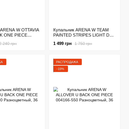
 ARENA W OTTAVIA
Купальник ARENA W TEAM
K ONE PIECE
PAINTED STRIPES LIGHT D
0 Черно-серый
003552-503 Разноцветный
1 499 грн
2 240 грн
1 750 грн
ЖА
РАСПРОДАЖА
−19%