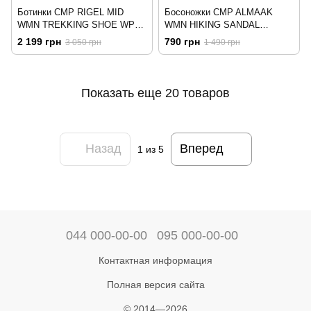
Ботинки CMP RIGEL MID
Босоножки CMP ALMAAK
WMN TREKKING SHOE WP
WMN HIKING SANDAL
3Q12946-37UH Черный
38Q9946-86UE Серый
2 199 грн
790 грн
3 050 грн
1 490 грн
Показать еще 20 товаров
Назад
Вперед
1
из 5
044 000-00-00
095 000-00-00
Контактная информация
Полная версия сайта
© 2014—2026