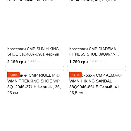
Кроссовки CMP SUN HIKING
Кроссовки CMP DIADEMA
SHOE 31Q4807-U901 Черный
FITNESS SHOE 39Q9677-
U834 Синий
2 199 грн
1 790 грн
2 660 грн
2 050 грн
−28%
−47%