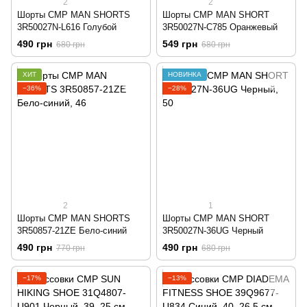
2
2
Шорты CMP MAN SHORTS
Шорты CMP MAN SHORT
3R50027N-L616 Голубой
3R50027N-C785 Оранжевый
490 грн
549 грн
680 грн
680 грн
ХИТ
НОВИНКА
−36%
−28%
2
1
Шорты CMP MAN SHORTS
Шорты CMP MAN SHORT
3R50857-21ZE Бело-синий
3R50027N-36UG Черный
490 грн
490 грн
770 грн
680 грн
−17%
−13%