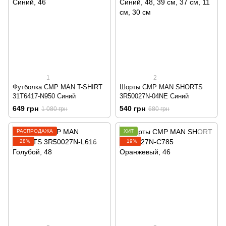
1
2
Футболка CMP MAN T-SHIRT
Шорты CMP MAN SHORTS
31T6417-N950 Синий
3R50027N-04NE Синий
649 грн
540 грн
1 080 грн
680 грн
РАСПРОДАЖА
ХИТ
−28%
−19%