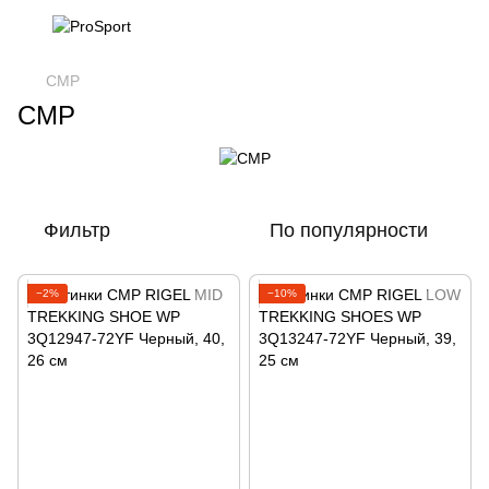
CMP
CMP
Фильтр
По популярности
−2%
−10%