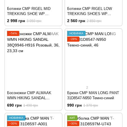
Ботинки CMP RIGEL MID
Ботинки CMP RIGEL LOW
TREKKING SHOE WP
TREKKING SHOES WP
3Q12947-72YF Черный
3Q13247-72YF Черный
2 998 грн
2 560 грн
3 050 грн
2 850 грн
−54%
НОВИНКА
−28%
2
Босоножки CMP ALMAAK
Брюки CMP MAN LONG PANT
WMN HIKING SANDAL
31D8547-N950 Темно-синий
38Q9946-H916 Розовый
690 грн
990 грн
1 490 грн
1 370 грн
НОВИНКА
ХИТ
−30%
−30%