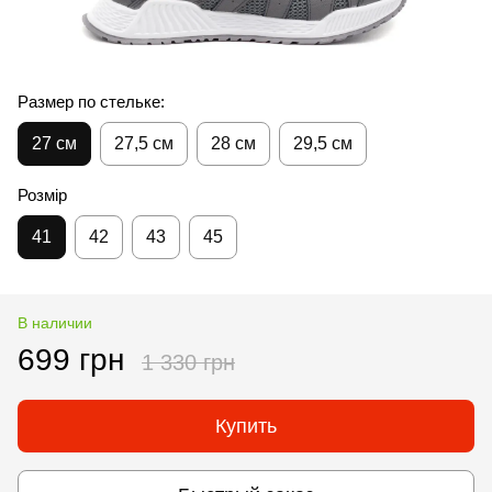
Размер по стельке:
27 см
27,5 см
28 см
29,5 см
Розмір
41
42
43
45
В наличии
699 грн
1 330 грн
Купить