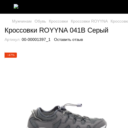
Мужчинам
Обувь
Кроссовки
Кроссовки ROYYNA
Кроссов
Кроссовки ROYYNA 041B Серый
Артикул:
00-00001397_1
Оставить отзыв
−47%