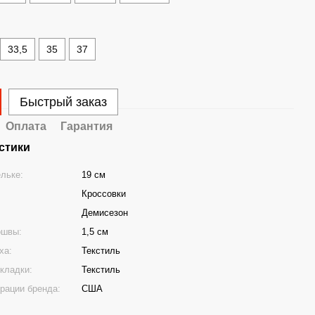
33,5
35
37
Быстрый заказ
Оплата
Гарантия
стики
ельке:
19 см
Кроссовки
Демисезон
ошвы:
1,5 см
ха:
Текстиль
кладки:
Текстиль
трации бренда:
США