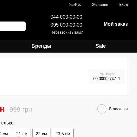
Укр
Рус
Желания
Вход
044 000-00-00
Мой заказ
095 000-00-00
Перезвонить вам?
Бренды
Sale
Артикул
00-00002747_1
рн
999 грн
В желания
тельке:
0 см
21 см
22 см
23,5 см