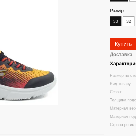
Розмір
30
32
Купить
Доставка
Характери
Размер по ст
Вид товару:
Сезон:
Толщина под
Материал вер
Материал под
Страна регис