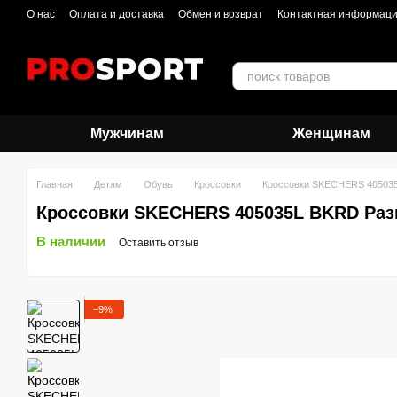
Перейти к основному контенту
О нас
Оплата и доставка
Обмен и возврат
Контактная информац
Мужчинам
Женщинам
Главная
Детям
Обувь
Кроссовки
Кроссовки SKECHERS 40503
Кроссовки SKECHERS 405035L BKRD Ра
В наличии
Оставить отзыв
−9%