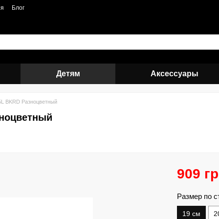
ия
Блог
Детям
Аксессуары
5L BKRD Разноцветный
зноцветный
909 г
Размер по с
19 см
2