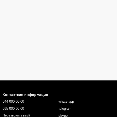
Контактная информация
044 000-00-00
whats-app
095 000-00-00
telegram
skype
Перезвонить вам?