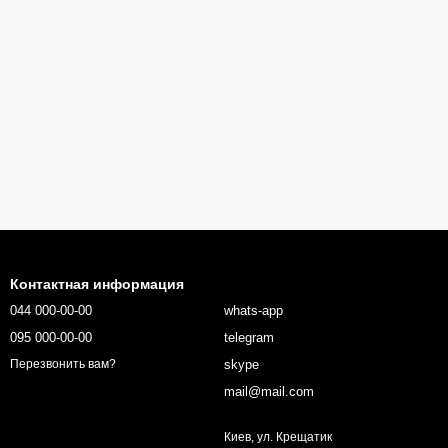
Контактная информация
044 000-00-00
whats-app
095 000-00-00
telegram
skype
Перезвонить вам?
mail@mail.com
Киев, ул. Крещатик