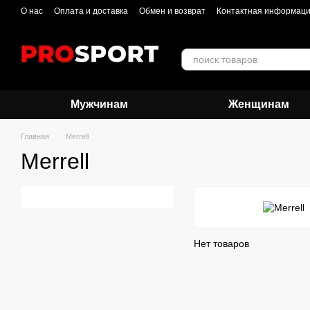
Перейти к основному контенту
О нас
Оплата и доставка
Обмен и возврат
Контактная информац
Мужчинам
Женщинам
Главная
Merrell
Merrell
Нет товаров