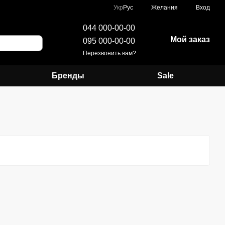
Укр
Рус
Желания
Вход
044 000-00-00
Мой заказ
095 000-00-00
Перезвонить вам?
Бренды
Sale