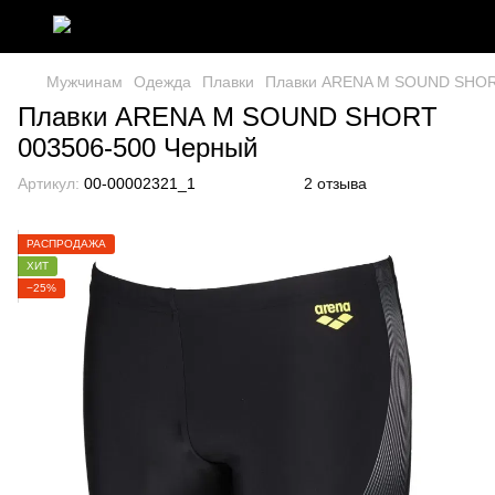
Мужчинам
Одежда
Плавки
Плавки ARENA M SOUND SHOR
Плавки ARENA M SOUND SHORT
003506-500 Черный
Артикул:
00-00002321_1
2 отзыва
РАСПРОДАЖА
ХИТ
−25%