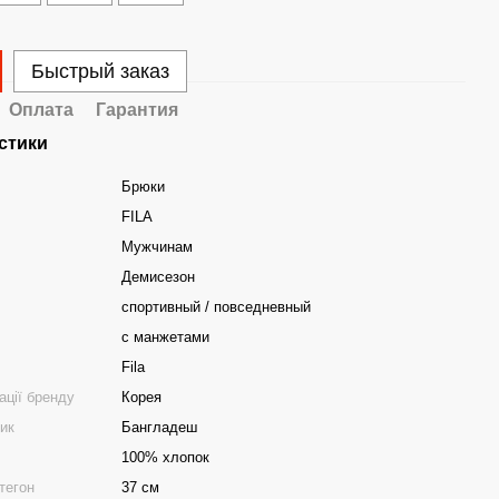
Быстрый заказ
Оплата
Гарантия
стики
Брюки
FILA
Мужчинам
Демисезон
спортивный / повседневный
с манжетами
Fila
ації бренду
Корея
ник
Бангладеш
100% хлопок
тегон
37 см