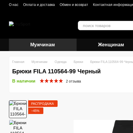
Перейти к основному контенту
О нас
Оплата и доставка
Обмен и возврат
Контактная информац
Мужчинам
Женщинам
Главная
Мужчинам
Одежда
Брюки
Брюки FILA 110564-99 Черн
Брюки FILA 110564-99 Черный
В наличии
2 отзыва
РАСПРОДАЖА
−45%