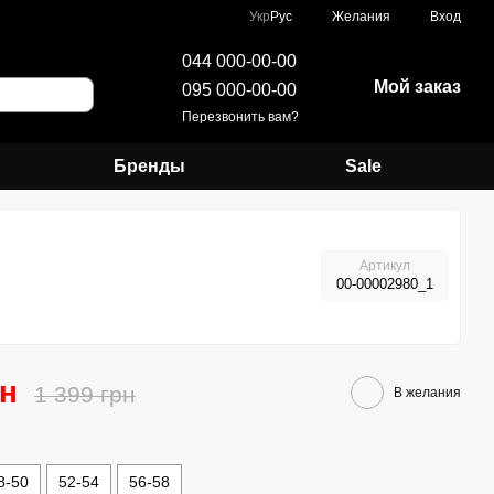
Укр
Рус
Желания
Вход
044 000-00-00
Мой заказ
095 000-00-00
Перезвонить вам?
Бренды
Sale
Артикул
00-00002980_1
рн
1 399 грн
В желания
8-50
52-54
56-58