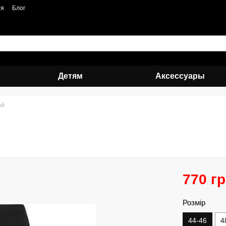
ия
Блог
Детям
Аксессуары
ый
770 г
Розмір
44-46
4