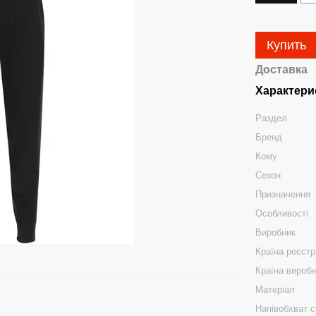
Купить
Доставка
Характери
Раздел
Бренд
Кому
Сезон
Призначення
Особливості
Виробник
Країна реєстр
Країна вироб
Матеріал
Напівобхват с