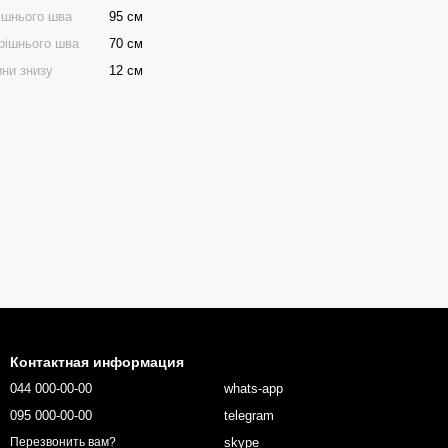
ішнього шва
95 см
рішнього шва
70 см
ни знизу
12 см
Контактная информация
044 000-00-00
whats-app
095 000-00-00
telegram
skype
Перезвонить вам?