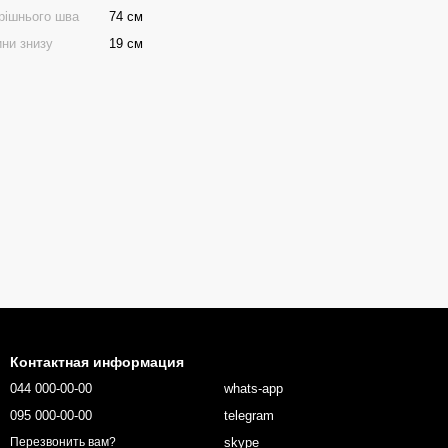
рішнього шва
74 см
ни знизу
19 см
Контактная информация
044 000-00-00
whats-app
095 000-00-00
telegram
skype
Перезвонить вам?