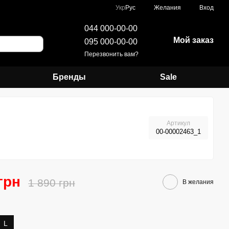
Укр
Рус
Желания
Вход
044 000-00-00
Мой заказ
095 000-00-00
Перезвонить вам?
Бренды
Sale
Артикул
00-00002463_1
грн
1 890 грн
В желания
L