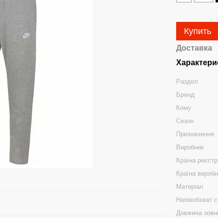
Купить
Доставка
Характери
Раздел
Бренд
Кому
Сезон
Призначення
Виробник
Країна реєстр
Країна вироб
Матеріал
Напівобхват с
Довжина зовн