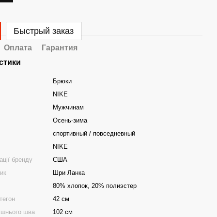
Быстрый заказ
Оплата
Гарантия
стики
Брюки
NIKE
Мужчинам
Осень-зима
спортивный / повседневный
NIKE
ації бренду
США
ник
Шри Ланка
80% хлопок, 20% полиэстер
тегон
42 см
ішнього шва
102 см