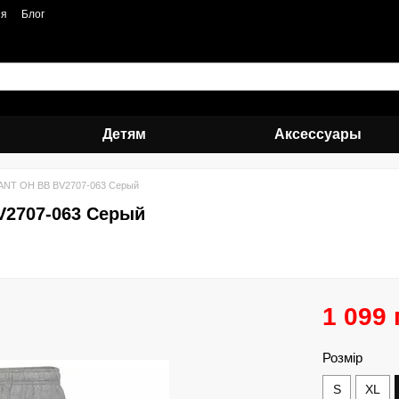
ия
Блог
Детям
Аксессуары
ANT OH BB BV2707-063 Серый
V2707-063 Серый
1 099 
Розмір
S
XL