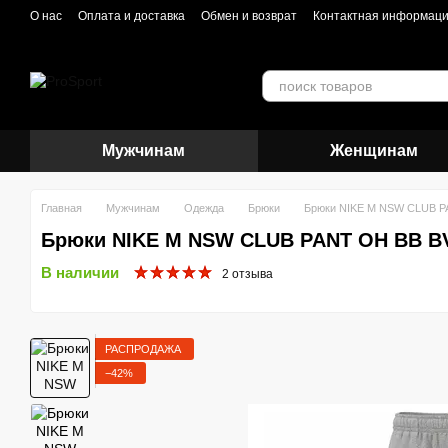
Перейти к основному контенту
О нас
Оплата и доставка
Обмен и возврат
Контактная информац
Мужчинам
Женщинам
Главная
Мужчинам
Одежда
Брюки
Брюки NIKE M NSW CLUB P
Брюки NIKE M NSW CLUB PANT OH BB B
В наличии
2 отзыва
РАСПРОДАЖА
−42%