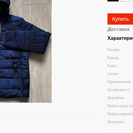
Купить
Доставка
Характери
Розмір
Бренд
Кому
Сезон
Призначення
Особливості
Виробник
Країна реєстр
Країна вироб
Матеріал