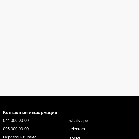
Контактная информация
044 000-00-00
whats-app
095 000-00-00
telegram
skype
Перезвонить вам?