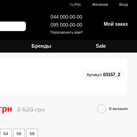
Укр
Рус
Желания
Вход
044 000-00-00
Мой заказ
095 000-00-00
Перезвонить вам?
Бренды
Sale
03157_2
Артикул
грн
3 520 грн
В желания
54
56
58