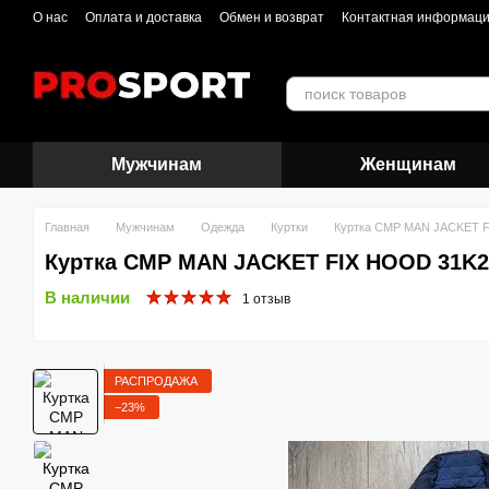
Перейти к основному контенту
О нас
Оплата и доставка
Обмен и возврат
Контактная информац
Мужчинам
Женщинам
Главная
Мужчинам
Одежда
Куртки
Куртка CMP MAN JACKET F
Куртка CMP MAN JACKET FIX HOOD 31K2
В наличии
1 отзыв
РАСПРОДАЖА
−23%