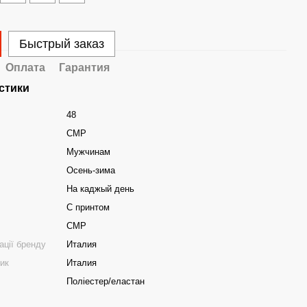
Быстрый заказ
Оплата
Гарантия
стики
48
CMP
Мужчинам
Осень-зима
На каджый день
С принтом
CMP
ації бренду
Италия
ник
Италия
Поліестер/еластан