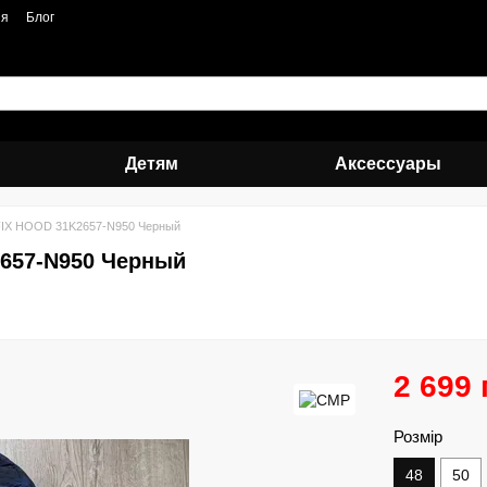
ия
Блог
Детям
Аксессуары
IX HOOD 31K2657-N950 Черный
657-N950 Черный
2 699 
Розмір
48
50