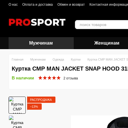
Перейти к основному контенту
О нас
Оплата и доставка
Обмен и возврат
Контактная информац
Мужчинам
Женщинам
Главная
Мужчинам
Одежда
Куртки
Куртка CMP MAN JACKET 
Куртка CMP MAN JACKET SNAP HOOD 31
В наличии
2 отзыва
РАСПРОДАЖА
−13%