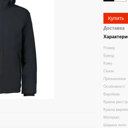
Купить
Доставка
Характери
Розмір
Бренд
Кому
Сезон
Призначення
Особливості
Виробник
Країна реєстр
Країна вироб
Матеріал
Ширина плеч