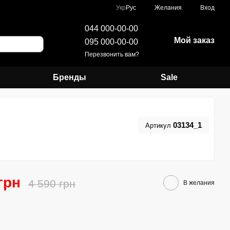
Укр
Рус
Желания
Вход
044 000-00-00
Мой заказ
095 000-00-00
Перезвонить вам?
Бренды
Sale
03134_1
Артикул
грн
4 590 грн
В желания