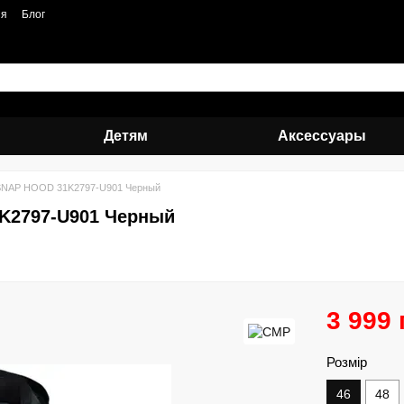
ия
Блог
Детям
Аксессуары
SNAP HOOD 31K2797-U901 Черный
K2797-U901 Черный
3 999 
Розмір
46
48