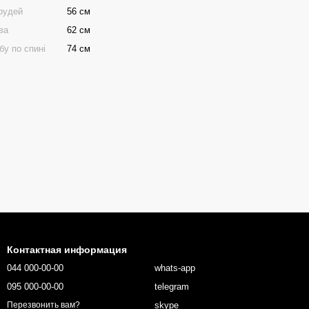
грудей
56 см
ва
62 см
бу по спині
74 см
Контактная информация
044 000-00-00
whats-app
095 000-00-00
telegram
skype
Перезвонить вам?