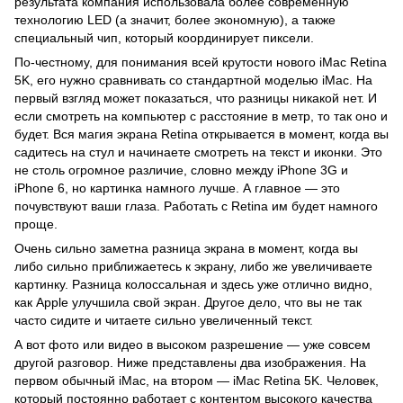
результата компания использовала более современную
технологию LED (а значит, более экономную), а также
специальный чип, который координирует пиксели.
По-честному, для понимания всей крутости нового iMac Retina
5K, его нужно сравнивать со стандартной моделью iMac. На
первый взгляд может показаться, что разницы никакой нет. И
если смотреть на компьютер с расстояние в метр, то так оно и
будет. Вся магия экрана Retina открывается в момент, когда вы
садитесь на стул и начинаете смотреть на текст и иконки. Это
не столь огромное различие, словно между iPhone 3G и
iPhone 6, но картинка намного лучше. А главное — это
почувствуют ваши глаза. Работать с Retina им будет намного
проще.
Очень сильно заметна разница экрана в момент, когда вы
либо сильно приближаетесь к экрану, либо же увеличиваете
картинку. Разница колоссальная и здесь уже отлично видно,
как Apple улучшила свой экран. Другое дело, что вы не так
часто сидите и читаете сильно увеличенный текст.
А вот фото или видео в высоком разрешение — уже совсем
другой разговор. Ниже представлены два изображения. На
первом обычный iMac, на втором — iMac Retina 5K. Человек,
который постоянно работает с контентом высокого качества