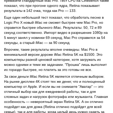
превзойти стандартный Mac Pro. Тест CPU на Cinebench также
показал, что при прогоне одного ядра, Retina показывает
результаты в 142 очка, тогда как Pro — 133.
Еще один небольшой тест показал, что обработать песню в
Logic Pro X новый iMac не сможет быстрее чем Mac Pro, но
справится быстрее обычного iMac. Результаты: 50, 72 и 89
секунд соответственно. Импорт видео в разрешение 1080p на
5 минут занял у новинки 69 секунд, Mac Pro справился за 54
секунды, а старый iMac — за 90 секунд.
Впрочем, такие результаты вполне очевидны. Mac Pro в
минимальной версии дороже iMac Retina 5K на $1500. Это
компьютеры разной ценовой категории, хотя загружать их
можно одними и теми же задачами. "Прошка" лишь выполнит
их гораздо быстрее, но платить за это готовы не все.
За свои деньги iMac Retina 5K является отличным выбором.
На рынке дисплеи 4К стоят тех же денег, что и полноценный
компьютер от Apple. И если вы не снимаете "Аватар" — это
отличный выбор как для ежедневной работы, так и для
сложных задач и нагрузок фотографа или музыканта. Главная
особенность — невероятный экран Retina 5K. А он отлично
подойдет как для дома (Retina отлично подойдет для всей
семьи), так и для работы, когда целый день нужно сидеть за