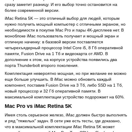
сразу заметит разницу. И его выбор точно остановится на
более современной версии.
iMac Retina 5K — это отличный выбор для людей, которым
нужно получить мощный компьютер с отличными экраном, но
необходимости в покупке Mac Pro и пары 4K-дисплеев нет. В
моноблоке iMac пользователь получает и мощный экран и
отличную начинку: в базовой версии поставляется
четырехъядерный процессор Intel Core i5, 8 Гб оперативной
памяти, Fusion Drive на 1 Тб и видеокарта от AMD. В
дополнение к этом, на корпусе устройства появились два
порта Thunderbolt второго поколения.
Комплектация невероятно мощная, но при желание ее можно
еще больше улучшить. В iMac можно обновить каждый
компонент, поставив Fusion Drive на 3 Тб, либо SSD на 1 Тб,
новый процессор и 32 Гб оперативной памяти. В
максимальной комплектации устройство подорожает на 60%.
Mac Pro vs iMac Retina 5K
Имея столь серьезное железо, iMac должен быстро выполнять
и ряд "тяжелых" задач. В сети уже есть тесты, где доказано,
что в максимальной комплектации iMac Retina 5K может