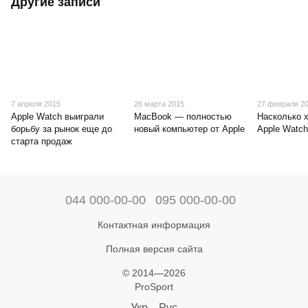
Другие записи
7 апреля 2015
26 марта 2015
27 февраля 2
Apple Watch выиграли
MacBook — полностью
Насколько х
борьбу за рынок еще до
новый компьютер от Apple
Apple Watc
старта продаж
044 000-00-00
095 000-00-00
Контактная информация
Полная версия сайта
© 2014—2026
ProSport
Укр
Рус