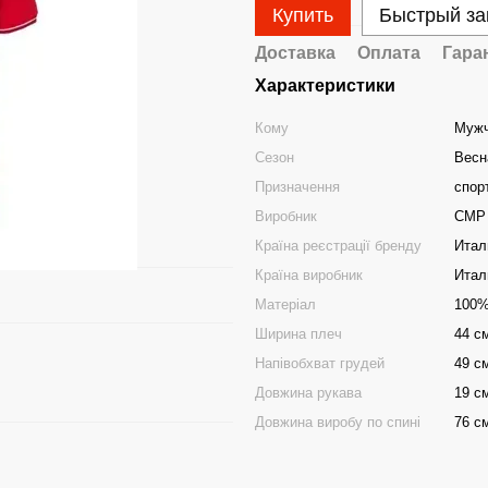
Купить
Быстрый за
Доставка
Оплата
Гара
Характеристики
Кому
Муж
Сезон
Весн
Призначення
спор
Виробник
CMP
Країна реєстрації бренду
Итал
Країна виробник
Итал
Матеріал
100%
Ширина плеч
44 с
Напівобхват грудей
49 с
Довжина рукава
19 с
Довжина виробу по спині
76 с