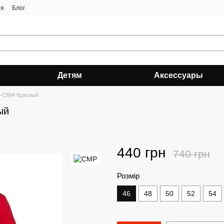
ия
Блог
Детям
Аксессуары
-C894 Красный
ый
440 грн
740 грн
Розмір
46
48
50
52
54