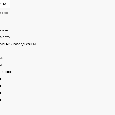
каз
нтия
чинам
а-лето
тивный / повседневный
ия
ия
 хлопок
м
м
м
м