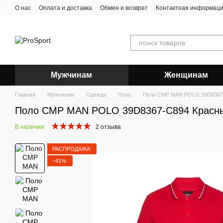
Перейти к основному контенту
О нас
Оплата и доставка
Обмен и возврат
Контактная информац
Мужчинам
Женщинам
Главная
Мужчинам
Одежда
Поло
Поло CMP MAN POLO 39D8367
Поло CMP MAN POLO 39D8367-C894 Красн
В наличии
2 отзыва
РАСПРОДАЖА
−41%