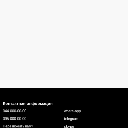
Контактная информация
044 000-00-00
whats-app
095 000-00-00
telegram
skype
Перезвонить вам?