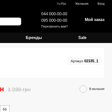
Укр
Рус
Желания
Вход
044 000-00-00
Мой заказ
095 000-00-00
Перезвонить вам?
Бренды
Sale
02335_1
Артикул
рн
1 230 грн
В желания
56