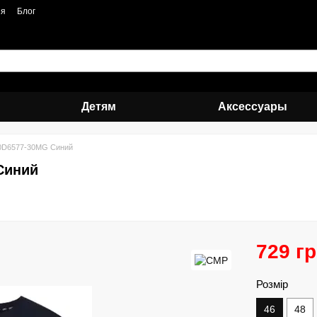
ия
Блог
Детям
Аксессуары
0D6577-30MG Синий
Синий
729 г
Розмір
46
48