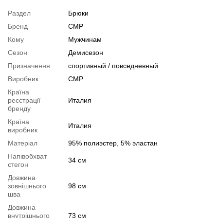
Раздел
Брюки
Бренд
CMP
Кому
Мужчинам
Сезон
Демисезон
Призначення
спортивный / повседневный
Виробник
CMP
Країна
реєстрації
Италия
бренду
Країна
Италия
виробник
Матеріал
95% полиэстер, 5% эластан
Напівобхват
34 см
стегон
Довжина
зовнішнього
98 см
шва
Довжина
внутрішнього
73 см