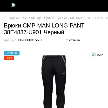
Мужчинам
Одежда
Брюки
Брюки CMP MAN LONG PANT 38
Брюки CMP MAN LONG PANT
38E4837-U901 Черный
Артикул:
00-00003156_1
2 отзыва
НОВИНКА
−31%